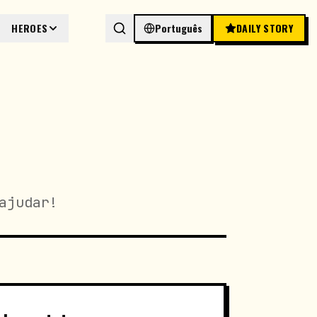
HEROES
Português
DAILY STORY
ajudar!